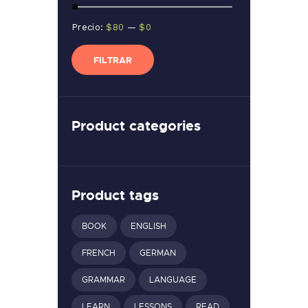
Precio
Precio
Precio:
$80
—
$0
mínimo
máximo
FILTRAR
Product categories
Product tags
BOOK
ENGLISH
FRENCH
GERMAN
GRAMMAR
LANGUAGE
LEARN
LESSONS
READ