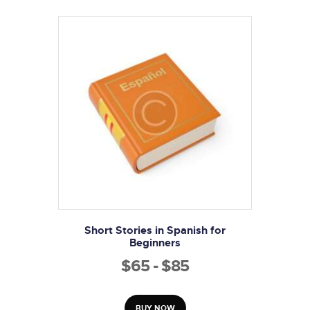
Short Stories in Spanish for
Beginners
$
65
-
$
85
Rango
de
Este
producto
precios:
BUY NOW
tiene