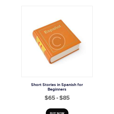
Short Stories in Spanish for
Beginners
$
65
-
$
85
Rango
de
Este
producto
precios:
BUY NOW
tiene