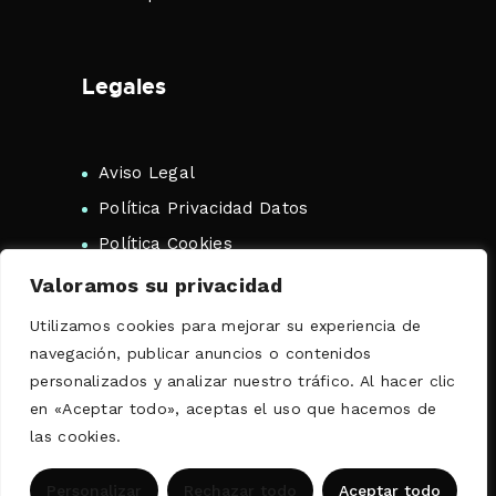
Legales
Aviso Legal
Política Privacidad Datos
Política Cookies
Valoramos su privacidad
Utilizamos cookies para mejorar su experiencia de
navegación, publicar anuncios o contenidos
personalizados y analizar nuestro tráfico. Al hacer clic
Copyright 2026 Traductor Jurado
en «Aceptar todo», aceptas el uso que hacemos de
Rumano. Todos los Derechos
las cookies.
Reservados. |
By Grupo Anagrama
ES
Personalizar
Rechazar todo
Aceptar todo