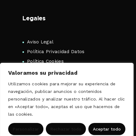
Legales
Aviso Legal
Política Privacidad Datos
Política Cookies
Valoramos su privacidad
Utilizamos cookies para mejorar su experiencia de
navegación, publicar anuncios o contenidos
personalizados y analizar nuestro tráfico. Al hacer clic
Copyright 2026 Traductor Jurado
en «Aceptar todo», aceptas el uso que hacemos de
Rumano. Todos los Derechos
las cookies.
Reservados. |
By Grupo Anagrama
ES
Personalizar
Rechazar todo
Aceptar todo