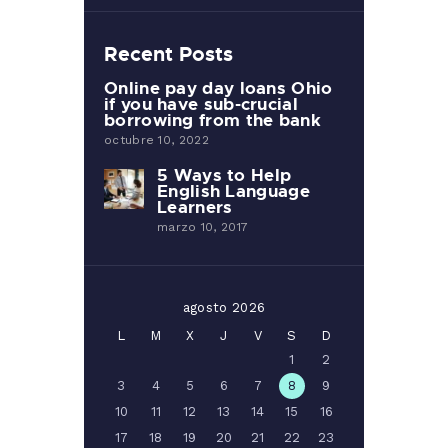
Recent Posts
Online pay day loans Ohio
if you have sub-crucial
borrowing from the bank
octubre 10, 2022
5 Ways to Help
English Language
Learners
marzo 10, 2017
agosto 2026
L
M
X
J
V
S
D
1
2
3
4
5
6
7
8
9
10
11
12
13
14
15
16
17
18
19
20
21
22
23