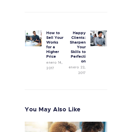
Navegación
de
How to
Happy
Previous
Next
entradas
Sell Your
Clients:
post:
post:
Works
Sharpen
for a
Your
Higher
Skills to
Price
Perfecti
on
enero 14,
enero 22,
2017
2017
You May Also Like