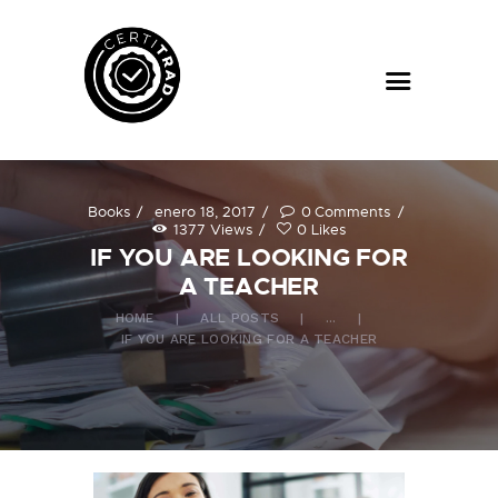
TRANSLANG
translation services
INICIO
Books
enero 18, 2017
0
Comments
TRADUCCIÓN
1377
Views
0
Likes
JURADA
IF YOU ARE LOOKING FOR
INTERPRETACIÓN
A TEACHER
OTROS SERVICIOS
HOME
ALL POSTS
...
IF YOU ARE LOOKING FOR A TEACHER
PRESUPUESTO
CONTACTO